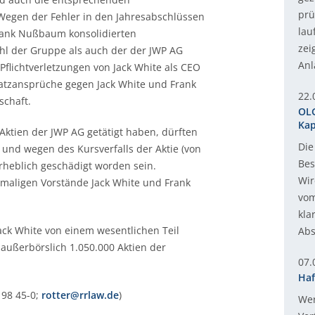
prü
 Wegen der Fehler in den Jahresabschlüssen
lau
Frank Nußbaum konsolidierten
zei
hl der Gruppe als auch der der JWP AG
Anl
 Pflichtverletzungen von Jack White als CEO
tzansprüche gegen Jack White und Frank
22.
chaft.
OLG
Kap
 Aktien der JWP AG getätigt haben, dürften
Die
 und wegen des Kursverfalls der Aktie (von
Bes
 erheblich geschädigt worden sein.
Wir
emaligen Vorstände Jack White und Frank
vom
kla
ck White von einem wesentlichen Teil
Abs
außerbörslich 1.050.000 Aktien der
07.
Haf
 98 45-0;
rotter@rrlaw.de
)
Wer