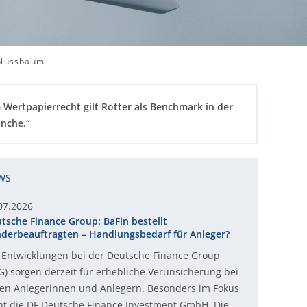
 Nussbaum
 Wertpapierrecht gilt Rotter als Benchmark in der
nche.“
WS
07.2026
tsche Finance Group: BaFin bestellt
derbeauftragten – Handlungsbedarf für Anleger?
 Entwicklungen bei der Deutsche Finance Group
G) sorgen derzeit für erhebliche Verunsicherung bei
len Anlegerinnen und Anlegern. Besonders im Fokus
ht die DF Deutsche Finance Investment GmbH. Die