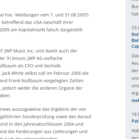
Bun
hat
 Ad hoc- Meldungen vom 7. und 31.08.2007)
 betreffend das USA-Geschäft ihrer
23.
2005 am Kapitalmarkt falsch dargestellt
Rot
Ban
Cap
oT JWP Music Inc. und damit auch der
Das
er 313music JWP AG vielfache
Rec
 Nußbaum als CFO und deshalb
der
ack White selbst soll im Februar 2006 die
und
rstand Frank Nußbaum vorgelegten Zahlen
uns
n, jedoch weder die anderen Organe der
erg
haben.
me
 news auszugsweise das Ergebnis der von
18.
hgeführten Sonderprüfung sowie des darauf
Pat
sind in den Jahresabschlüssen 2004 und
Hab
 und die Forderungen aus Lieferungen und
gez
ind auch die entsprechenden