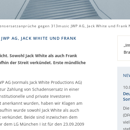
ensersatzanprüche gegen 313music JWP AG, Jack White und Frank
JWP AG, JACK WHITE UND FRANK
„Im
Bra
cht. Sowohl Jack White als auch Frank
in der Streit verkündet. Erste mündliche
NE
P AG (vormals Jack White Productions AG)
10.
zur Zahlung von Schadensersatz in einer
Deu
stitutionelle und private Investoren
Son
cht anerkannt wurden, haben wir Klagen am
Die
aufhin wurde sowohl Jack White als auch
(DF
t verkündet. Beide sind inzwischen dem
vie
or dem LG München I ist für den 23.09.2009
ste