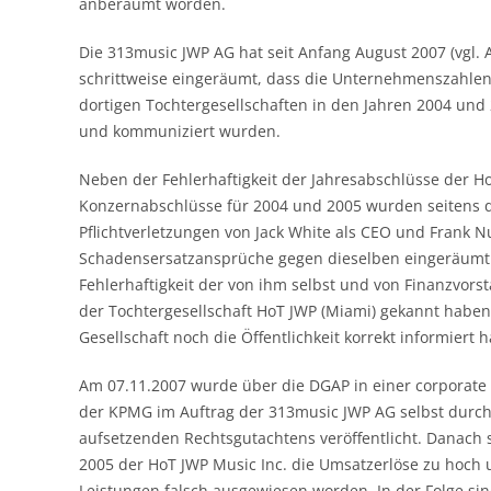
anberaumt worden.
Die 313music JWP AG hat seit Anfang August 2007 (vgl.
schrittweise eingeräumt, dass die Unternehmenszahlen
dortigen Tochtergesellschaften in den Jahren 2004 und 
und kommuniziert wurden.
Neben der Fehlerhaftigkeit der Jahresabschlüsse der H
Konzernabschlüsse für 2004 und 2005 wurden seitens d
Pflichtverletzungen von Jack White als CEO und Frank
Schadensersatzansprüche gegen dieselben eingeräumt. J
Fehlerhaftigkeit der von ihm selbst und von Finanzvo
der Tochtergesellschaft HoT JWP (Miami) gekannt habe
Gesellschaft noch die Öffentlichkeit korrekt informiert 
Am 07.11.2007 wurde über die DGAP in einer corporate
der KPMG im Auftrag der 313music JWP AG selbst durc
aufsetzenden Rechtsgutachtens veröffentlicht. Danach 
2005 der HoT JWP Music Inc. die Umsatzerlöse zu hoch
Leistungen falsch ausgewiesen worden. In der Folge s