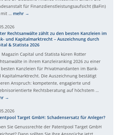
desanstalt für Finanzdienstleistungsaufsicht (BaFin)
 mit …
mehr
05.2026
ter Rechtsanwälte zählt zu den besten Kanzleien im
k- und Kapitalmarktrecht – Auszeichnung durch
ital & Statista 2026
 Magazin Capital und Statista küren Rotter
htsanwälte in ihrem Kanzleiranking 2026 zu einer
 besten Kanzleien für Privatmandanten im Bank-
 Kapitalmarktrecht. Die Auszeichnung bestätigt
eren Anspruch: kompetente, engagierte und
ebnisorientierte Rechtsberatung auf höchstem …
hr
05.2026
entpool Target GmbH: Schadensersatz für Anleger?
en Sie Genussrechte der Patentpool Target GmbH
eichnet? Dann sollten Sie Ihre Ansprüche jetzt