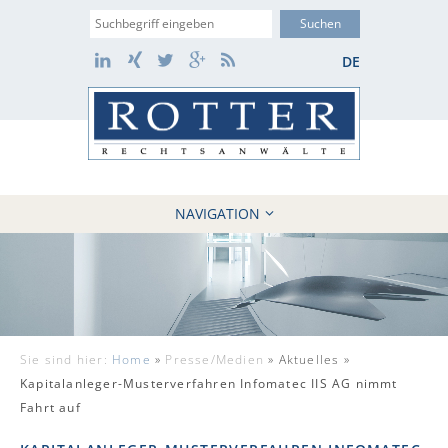
Suche
LinkedIn
Xing
Twitter
Google+
RSS
DE
NAVIGATION
HOME
KANZLEI
10 GRÜNDE
FÄLLE
Sie sind hier:
Home
»
Presse/Medien
»
Aktuelles »
REFERENZEN
Kapitalanleger-Musterverfahren Infomatec IIS AG nimmt
AKTUELLES
Fahrt auf
KONTAKT / WEBAKTE