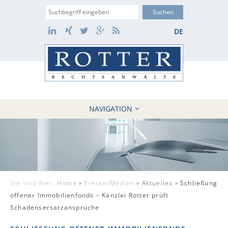
Suche
LinkedIn
Xing
Twitter
Google+
RSS
DE
NAVIGATION
HOME
KANZLEI
10 GRÜNDE
FÄLLE
Sie sind hier:
Home
»
Presse/Medien
»
Aktuelles »
Schließung
REFERENZEN
offener Immobilienfonds – Kanzlei Rotter prüft
AKTUELLES
Schadensersatzansprüche
KONTAKT / WEBAKTE