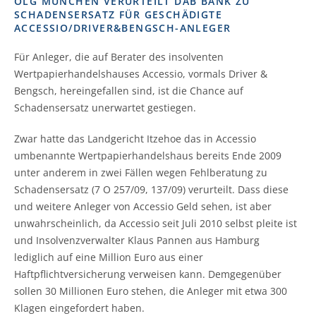
OLG MÜNCHEN VERURTEILT DAB BANK ZU
SCHADENSERSATZ FÜR GESCHÄDIGTE
ACCESSIO/DRIVER&BENGSCH-ANLEGER
Für Anleger, die auf Berater des insolventen
Wertpapierhandelshauses Accessio, vormals Driver &
Bengsch, hereingefallen sind, ist die Chance auf
Schadensersatz unerwartet gestiegen.
Zwar hatte das Landgericht Itzehoe das in Accessio
umbenannte Wertpapierhandelshaus bereits Ende 2009
unter anderem in zwei Fällen wegen Fehlberatung zu
Schadensersatz (7 O 257/09, 137/09) verurteilt. Dass diese
und weitere Anleger von Accessio Geld sehen, ist aber
unwahrscheinlich, da Accessio seit Juli 2010 selbst pleite ist
und Insolvenzverwalter Klaus Pannen aus Hamburg
lediglich auf eine Million Euro aus einer
Haftpflichtversicherung verweisen kann. Demgegenüber
sollen 30 Millionen Euro stehen, die Anleger mit etwa 300
Klagen eingefordert haben.