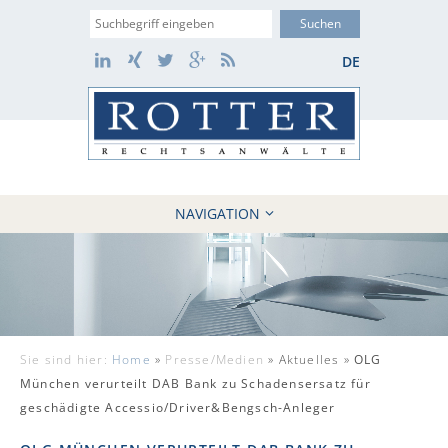
Suche
LinkedIn
Xing
Twitter
Google+
RSS
DE
NAVIGATION
HOME
KANZLEI
10 GRÜNDE
FÄLLE
Sie sind hier:
Home
»
Presse/Medien
»
Aktuelles »
OLG
REFERENZEN
München verurteilt DAB Bank zu Schadensersatz für
AKTUELLES
geschädigte Accessio/Driver&Bengsch-Anleger
KONTAKT / WEBAKTE