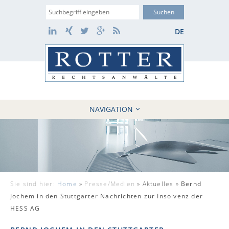
Suche
LinkedIn
Xing
Twitter
Google+
RSS
DE
NAVIGATION
HOME
KANZLEI
10 GRÜNDE
FÄLLE
Sie sind hier:
Home
»
Presse/Medien
»
Aktuelles »
Bernd
REFERENZEN
Jochem in den Stuttgarter Nachrichten zur Insolvenz der
AKTUELLES
HESS AG
KONTAKT / WEBAKTE