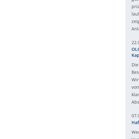
prü
lau
zei
Anl
22.
OLG
Kap
Die
Bes
Wir
vom
kla
Abs
07.
Haf
Wer