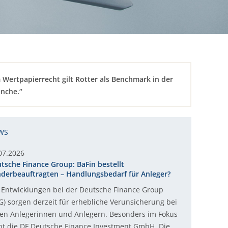
 Wertpapierrecht gilt Rotter als Benchmark in der
nche.“
WS
07.2026
tsche Finance Group: BaFin bestellt
derbeauftragten – Handlungsbedarf für Anleger?
 Entwicklungen bei der Deutsche Finance Group
G) sorgen derzeit für erhebliche Verunsicherung bei
len Anlegerinnen und Anlegern. Besonders im Fokus
ht die DF Deutsche Finance Investment GmbH. Die