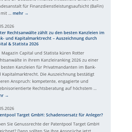
desanstalt für Finanzdienstleistungsaufsicht (BaFin)
 mit …
mehr
05.2026
ter Rechtsanwälte zählt zu den besten Kanzleien im
k- und Kapitalmarktrecht – Auszeichnung durch
ital & Statista 2026
 Magazin Capital und Statista küren Rotter
htsanwälte in ihrem Kanzleiranking 2026 zu einer
 besten Kanzleien für Privatmandanten im Bank-
 Kapitalmarktrecht. Die Auszeichnung bestätigt
eren Anspruch: kompetente, engagierte und
ebnisorientierte Rechtsberatung auf höchstem …
hr
05.2026
entpool Target GmbH: Schadensersatz für Anleger?
en Sie Genussrechte der Patentpool Target GmbH
eichnet? Dann sollten Sie Ihre Ansprüche jetzt