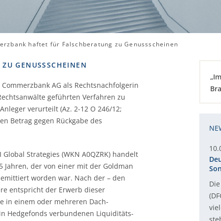
rzbank haftet für Falschberatung zu Genussscheinen
 ZU GENUSSSCHEINEN
„Im
ie Commerzbank AG als Rechtsnachfolgerin
Bra
Rechtsanwälte geführten Verfahren zu
leger verurteilt (Az. 2-12 O 246/12;
erten Betrag gegen Rückgabe des
NE
10.
I Global Strategies (WKN A0QZRK) handelt
Deu
5 Jahren, der von einer mit der Goldman
Son
emittiert worden war. Nach der – den
Die
re entspricht der Erwerb dieser
(DF
age in einem oder mehreren Dach-
vie
 in Hedgefonds verbundenen Liquiditäts-
ste