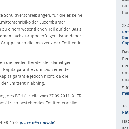
Bun
hat
e Schuldverschreibungen, für die es keine
 Emittentenrisiko der Luxemburger
23.
n zu einem wesentlichen Teil auf der Basis
Rot
ldman Sachs Gruppe erfolgen, kann daher
Ban
Gruppe auch die Insolvenz der Emittentin
Cap
Das
Rec
en die beiden Berater der damaligen
der
 Kapitalgarantie zum Laufzeitende
und
apitalgarantie jedoch nicht, da die
uns
 der Emittentin abhing.
erg
me
ung des BGH (Urteile vom 27.09.2011, XI ZR
ndsätzlich bestehendes Emittentenrisiko
18.
Pat
Hab
4 98 45-0;
jochem@rrlaw.de
)
gez