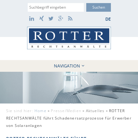
Suche
LinkedIn
Xing
Twitter
Google+
RSS
DE
NAVIGATION
HOME
KANZLEI
10 GRÜNDE
FÄLLE
Sie sind hier:
Home
»
Presse/Medien
»
Aktuelles »
ROTTER
REFERENZEN
RECHTSANWÄLTE führt Schadenersatzprozesse für Erwerber
AKTUELLES
von Solaranlagen
KONTAKT / WEBAKTE