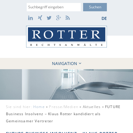
Suche
LinkedIn
Xing
Twitter
Google+
RSS
DE
NAVIGATION
HOME
KANZLEI
10 GRÜNDE
FÄLLE
Sie sind hier:
Home
»
Presse/Medien
»
Aktuelles »
FUTURE
REFERENZEN
Business Insolvenz – Klaus Rotter kandidiert als
AKTUELLES
Gemeinsamer Vertreter
KONTAKT / WEBAKTE