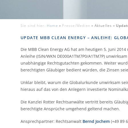
Sie sind hier:
Home
»
Presse/Medien
»
Aktuelles »
Updat
UPDATE MBB CLEAN ENERGY – ANLEIHE: GLO
Die MBB Clean Energy AG hat am heutigen 5. Juni 2014 m
Anleihe (ISIN/WKN DE000A1TM7P0/A1TM7P) unwirksam se
unabhängige Rechtsgutachten gekommen. Weiter wurde 
berechtigten Gläubiger bedient würden, die Zinsen sei
Unklar bleibt, warum die Globalurkunde unwirksam sei
hieraus auf das von den Anlegern investierte Nominalka
Die Kanzlei Rotter Rechtsanwälte vertritt bereits Gläub
berechtigte Ansprüche umgehend geltend machen.
Ansprechpartner: Rechtsanwalt
Bernd Jochem
(+49 89 6