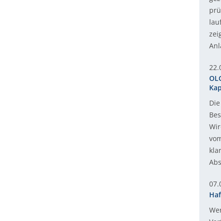
prü
lau
zei
Anl
22.
OLG
Kap
Die
Bes
Wir
vom
kla
Abs
07.
Haf
Wer