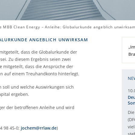
e MBB Clean Energy – Anleihe: Globalurkunde angeblich unwirksa
BALURKUNDE ANGEBLICH UNWIRKSAM
„Im
itgeteilt, dass die Globalurkunde der
Bra
i. Zu diesem Ergebnis seien zwei
mitgeteilt, dass die Ansprüche der
en auf einem Treuhandkonto hinterlegt.
NE
n soll und welche Auswirkungen sich
10.
pital ergeben.
Deu
Son
iger der betroffenen Anleihe und wird
Die
(DF
vie
4 98 45-0;
jochem@rrlaw.de
)
ste