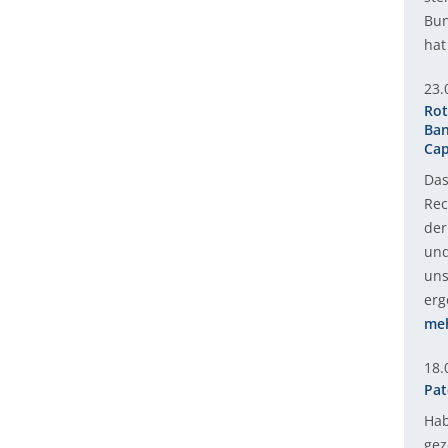
Bun
hat
23.
Rot
Ban
Cap
Das
Rec
der
und
uns
erg
me
18.
Pat
Hab
gez