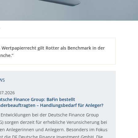
m
 Wertpapierrecht gilt Rotter als Benchmark in der
nche.“
WS
07.2026
tsche Finance Group: BaFin bestellt
derbeauftragten – Handlungsbedarf für Anleger?
 Entwicklungen bei der Deutsche Finance Group
G) sorgen derzeit für erhebliche Verunsicherung bei
len Anlegerinnen und Anlegern. Besonders im Fokus
ht die DF Deutsche Finance Investment GmbH. Die