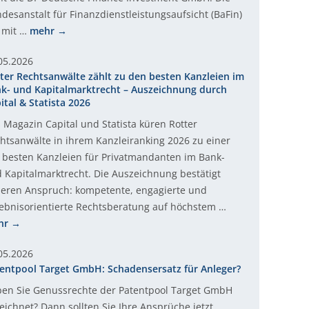
desanstalt für Finanzdienstleistungsaufsicht (BaFin)
 mit …
mehr
05.2026
ter Rechtsanwälte zählt zu den besten Kanzleien im
k- und Kapitalmarktrecht – Auszeichnung durch
ital & Statista 2026
 Magazin Capital und Statista küren Rotter
htsanwälte in ihrem Kanzleiranking 2026 zu einer
 besten Kanzleien für Privatmandanten im Bank-
 Kapitalmarktrecht. Die Auszeichnung bestätigt
eren Anspruch: kompetente, engagierte und
ebnisorientierte Rechtsberatung auf höchstem …
hr
05.2026
entpool Target GmbH: Schadensersatz für Anleger?
en Sie Genussrechte der Patentpool Target GmbH
eichnet? Dann sollten Sie Ihre Ansprüche jetzt