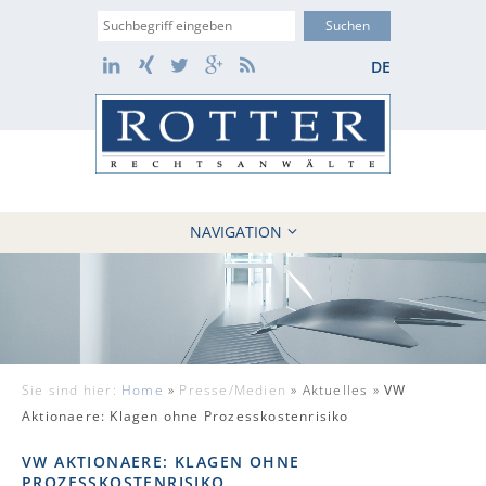
Suche
LinkedIn
Xing
Twitter
Google+
RSS
DE
NAVIGATION
HOME
KANZLEI
10 GRÜNDE
FÄLLE
Sie sind hier:
Home
»
Presse/Medien
»
Aktuelles »
VW
REFERENZEN
Aktionaere: Klagen ohne Prozesskostenrisiko
AKTUELLES
VW AKTIONAERE: KLAGEN OHNE
KONTAKT / WEBAKTE
PROZESSKOSTENRISIKO