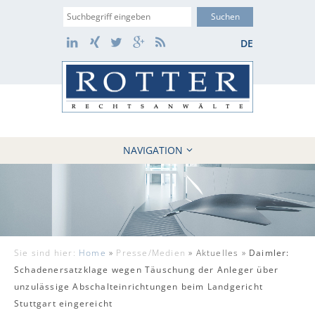
Suche
LinkedIn
Xing
Twitter
Google+
RSS
DE
NAVIGATION
HOME
KANZLEI
10 GRÜNDE
FÄLLE
Sie sind hier:
Home
»
Presse/Medien
»
Aktuelles »
Daimler:
REFERENZEN
Schadenersatzklage wegen Täuschung der Anleger über
AKTUELLES
unzulässige Abschalteinrichtungen beim Landgericht
KONTAKT / WEBAKTE
Stuttgart eingereicht