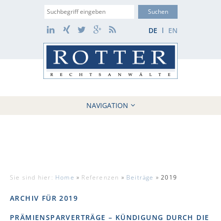
Suche
LinkedIn
Xing
Twitter
Google+
RSS
DE
EN
NAVIGATION
HOME
KANZLEI
10 GRÜNDE
FÄLLE
Sie sind hier:
Home
»
Referenzen
»
Beiträge
»
2019
REFERENZEN
AKTUELLES
ARCHIV FÜR 2019
KONTAKT / WEBAKTE
PRÄMIENSPARVERTRÄGE – KÜNDIGUNG DURCH DIE