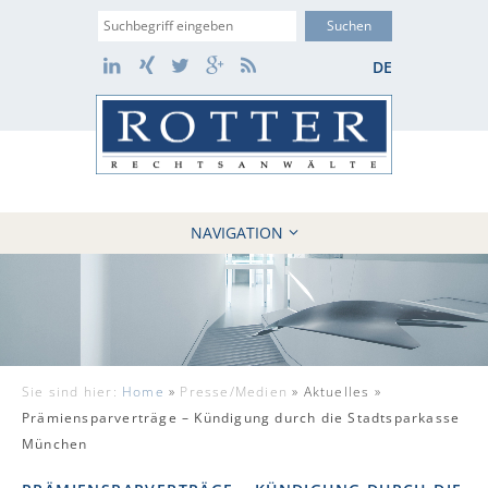
Suche
LinkedIn
Xing
Twitter
Google+
RSS
DE
NAVIGATION
HOME
KANZLEI
10 GRÜNDE
FÄLLE
Sie sind hier:
Home
»
Presse/Medien
»
Aktuelles »
REFERENZEN
Prämiensparverträge – Kündigung durch die Stadtsparkasse
AKTUELLES
München
KONTAKT / WEBAKTE