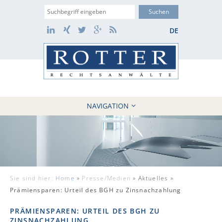
Suche
LinkedIn
Xing
Twitter
Google+
RSS
DE
NAVIGATION
HOME
KANZLEI
10 GRÜNDE
FÄLLE
Sie sind hier:
Home
»
Presse/Medien
»
Aktuelles »
REFERENZEN
Prämiensparen: Urteil des BGH zu Zinsnachzahlung
AKTUELLES
PRÄMIENSPAREN: URTEIL DES BGH ZU
KONTAKT / WEBAKTE
ZINSNACHZAHLUNG