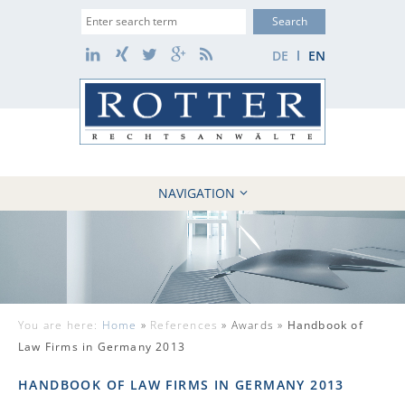
Suche
LinkedIn
Xing
Twitter
Google+
RSS
DE
EN
NAVIGATION
HOME
FIRM
10 REASONS
CASES
You are here:
Home
»
References
»
Awards »
Handbook of
REFERENCES
Law Firms in Germany 2013
NEWS
HANDBOOK OF LAW FIRMS IN GERMANY 2013
CONTACT