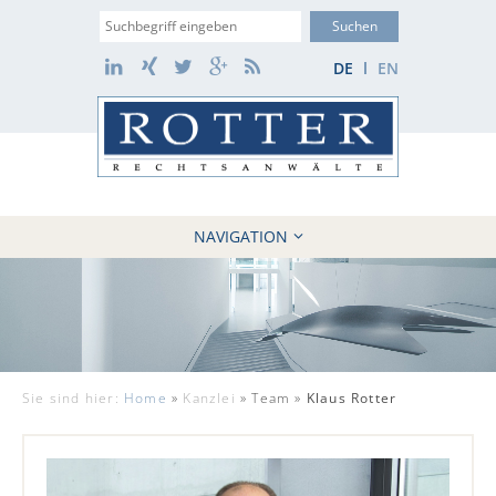
Suche
LinkedIn
Xing
Twitter
Google+
RSS
DE
EN
NAVIGATION
HOME
KANZLEI
10 GRÜNDE
FÄLLE
Sie sind hier:
Home
»
Kanzlei
»
Team »
Klaus Rotter
REFERENZEN
AKTUELLES
KONTAKT / WEBAKTE