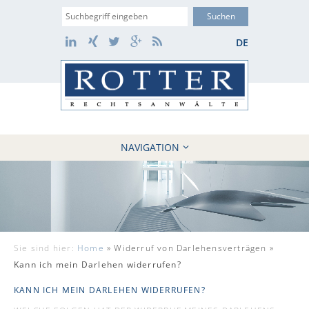
Suche
LinkedIn
Xing
Twitter
Google+
RSS
DE
NAVIGATION
HOME
KANZLEI
10 GRÜNDE
FÄLLE
Sie sind hier:
Home
»
Widerruf von Darlehensverträgen »
REFERENZEN
Kann ich mein Darlehen widerrufen?
AKTUELLES
KANN ICH MEIN DARLEHEN WIDERRUFEN?
KONTAKT / WEBAKTE