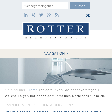
Suche
LinkedIn
Xing
Twitter
Google+
RSS
DE
NAVIGATION
HOME
KANZLEI
10 GRÜNDE
FÄLLE
Sie sind hier:
Home
»
Widerruf von Darlehensverträgen »
REFERENZEN
Welche Folgen hat der Widerruf meines Darlehens für mich?
AKTUELLES
KANN ICH MEIN DARLEHEN WIDERRUFEN?
KONTAKT / WEBAKTE