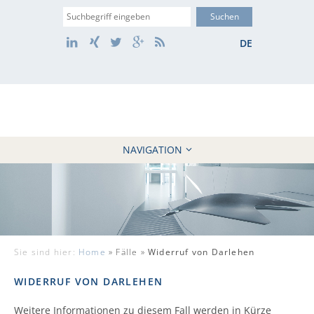
Suche
LinkedIn
Xing
Twitter
Google+
RSS
DE
NAVIGATION
HOME
KANZLEI
10 GRÜNDE
FÄLLE
Sie sind hier:
Home
»
Fälle »
Widerruf von Darlehen
REFERENZEN
AKTUELLES
WIDERRUF VON DARLEHEN
KONTAKT / WEBAKTE
Weitere Informationen zu diesem Fall werden in Kürze