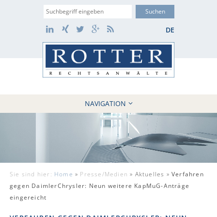
Suche
LinkedIn
Xing
Twitter
Google+
RSS
DE
NAVIGATION
HOME
KANZLEI
10 GRÜNDE
FÄLLE
Sie sind hier:
Home
»
Presse/Medien
»
Aktuelles »
Verfahren
REFERENZEN
gegen DaimlerChrysler: Neun weitere KapMuG-Anträge
AKTUELLES
eingereicht
KONTAKT / WEBAKTE