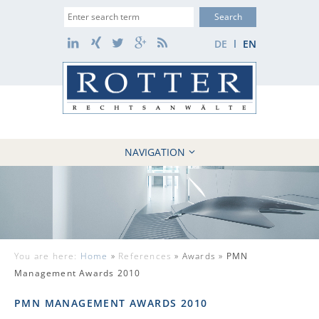
Suche
LinkedIn
Xing
Twitter
Google+
RSS
DE
EN
NAVIGATION
HOME
FIRM
10 REASONS
CASES
You are here:
Home
»
References
»
Awards »
PMN
REFERENCES
Management Awards 2010
NEWS
PMN MANAGEMENT AWARDS 2010
CONTACT