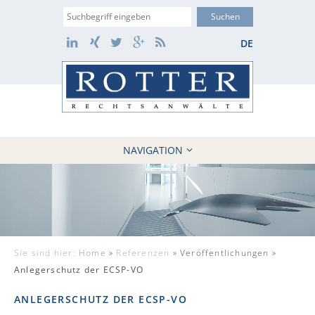
Suche
LinkedIn
Xing
Twitter
Google+
RSS
DE
NAVIGATION
HOME
KANZLEI
10 GRÜNDE
FÄLLE
Sie sind hier:
Home
»
Referenzen
»
Veröffentlichungen »
REFERENZEN
Anlegerschutz der ECSP-VO
AKTUELLES
ANLEGERSCHUTZ DER ECSP-VO
KONTAKT / WEBAKTE