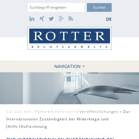
Suche
LinkedIn
Xing
Twitter
Google+
RSS
DE
NAVIGATION
HOME
KANZLEI
10 GRÜNDE
FÄLLE
Sie sind hier:
Home
»
Referenzen
»
Veröffentlichungen »
Zur
REFERENZEN
Internationalen Zuständigkeit bei Widerklage und
AKTUELLES
(Hilfs-)Aufrechnung
KONTAKT / WEBAKTE