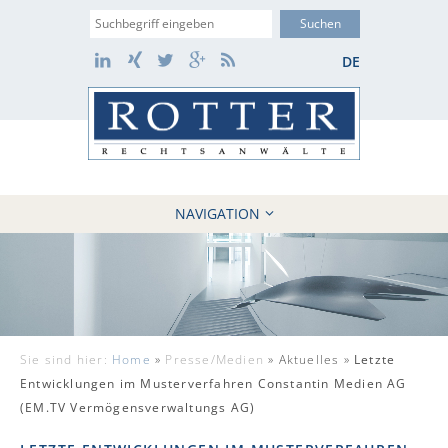
Suche
LinkedIn
Xing
Twitter
Google+
RSS
DE
NAVIGATION
HOME
KANZLEI
10 GRÜNDE
FÄLLE
Sie sind hier:
Home
»
Presse/Medien
»
Aktuelles »
Letzte
REFERENZEN
Entwicklungen im Musterverfahren Constantin Medien AG
AKTUELLES
(EM.TV Vermögensverwaltungs AG)
KONTAKT / WEBAKTE