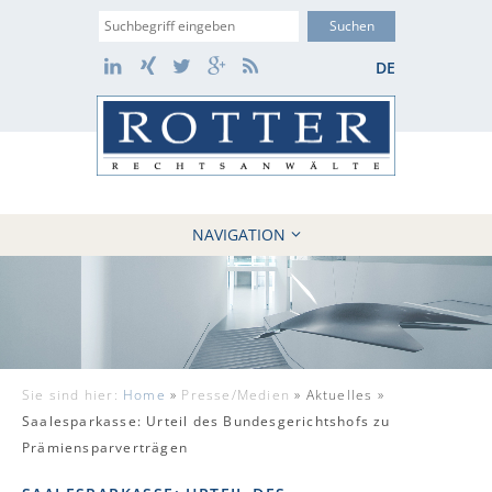
Suche
LinkedIn
Xing
Twitter
Google+
RSS
DE
NAVIGATION
HOME
KANZLEI
10 GRÜNDE
FÄLLE
Sie sind hier:
Home
»
Presse/Medien
»
Aktuelles »
REFERENZEN
Saalesparkasse: Urteil des Bundesgerichtshofs zu
AKTUELLES
Prämiensparverträgen
KONTAKT / WEBAKTE