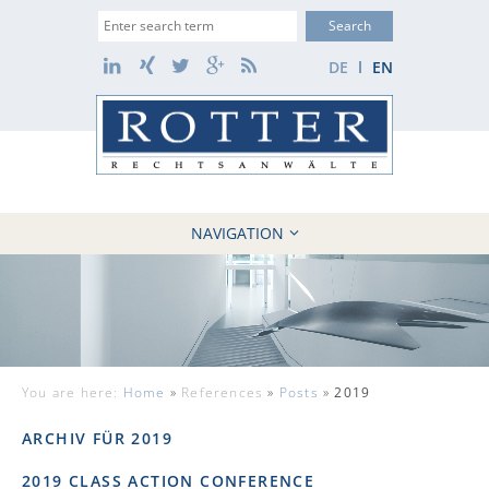
Suche
LinkedIn
Xing
Twitter
Google+
RSS
DE
EN
NAVIGATION
HOME
FIRM
10 REASONS
CASES
You are here:
Home
»
References
»
Posts
»
2019
REFERENCES
NEWS
ARCHIV FÜR 2019
CONTACT
2019 CLASS ACTION CONFERENCE