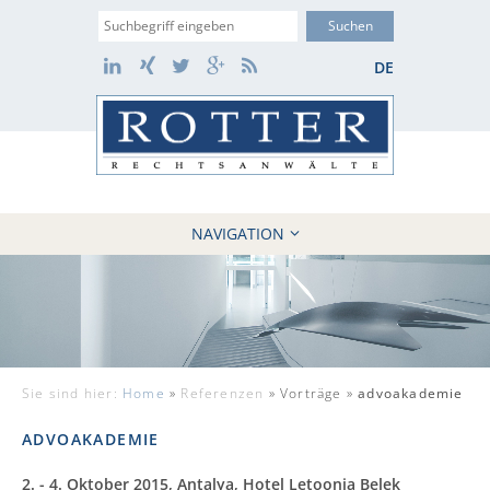
Suche
LinkedIn
Xing
Twitter
Google+
RSS
DE
NAVIGATION
HOME
KANZLEI
10 GRÜNDE
FÄLLE
Sie sind hier:
Home
»
Referenzen
»
Vorträge »
advoakademie
REFERENZEN
AKTUELLES
ADVOAKADEMIE
KONTAKT / WEBAKTE
2. - 4. Oktober 2015
, Antalya, Hotel Letoonia Belek