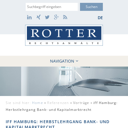
Suche
LinkedIn
Xing
Twitter
Google+
RSS
DE
NAVIGATION
HOME
KANZLEI
10 GRÜNDE
FÄLLE
Sie sind hier:
Home
»
Referenzen
»
Vorträge »
iff Hamburg:
REFERENZEN
Herbstlehrgang Bank- und Kapitalmarktrecht
AKTUELLES
IFF HAMBURG: HERBSTLEHRGANG BANK- UND
KONTAKT / WEBAKTE
KAPITALMARKTRECHT