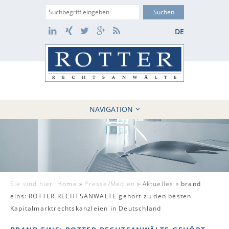
Suche
LinkedIn
Xing
Twitter
Google+
RSS
DE
NAVIGATION
HOME
KANZLEI
10 GRÜNDE
FÄLLE
Sie sind hier:
Home
»
Presse/Medien
»
Aktuelles »
brand
REFERENZEN
eins: ROTTER RECHTSANWÄLTE gehört zu den besten
AKTUELLES
Kapitalmarktrechtskanzleien in Deutschland
KONTAKT / WEBAKTE