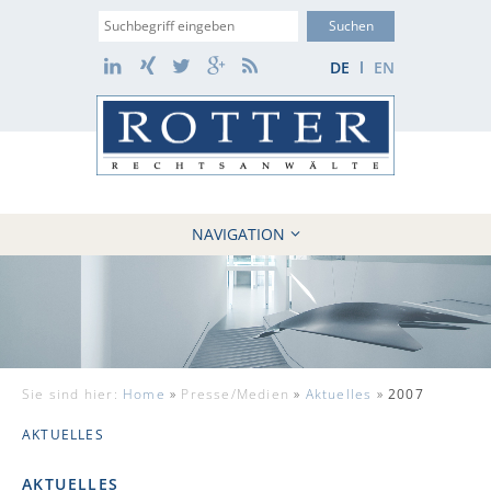
Suche
LinkedIn
Xing
Twitter
Google+
RSS
DE
EN
NAVIGATION
HOME
KANZLEI
10 GRÜNDE
FÄLLE
Sie sind hier:
Home
»
Presse/Medien
»
Aktuelles
»
2007
REFERENZEN
AKTUELLES
AKTUELLES
KONTAKT / WEBAKTE
AKTUELLES