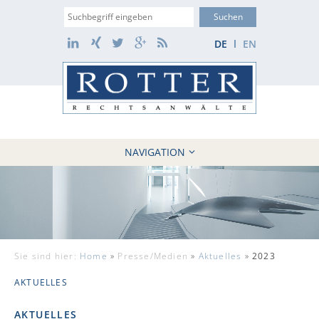
Suche
LinkedIn
Xing
Twitter
Google+
RSS
DE
EN
NAVIGATION
HOME
KANZLEI
10 GRÜNDE
FÄLLE
Sie sind hier:
Home
»
Presse/Medien
»
Aktuelles
»
2023
REFERENZEN
AKTUELLES
AKTUELLES
KONTAKT / WEBAKTE
AKTUELLES